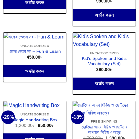
990.00
৳
অর্ডার করুন
অর্ডার করুন
UNCATEGORIZED
একের ভেতর সব – Fun & Learn
UNCATEGORIZED
450.00
৳
Kid’s Spoken and Kid’s
Vocabulary (Set)
390.00
৳
অর্ডার করুন
অর্ডার করুন
UNCATEGORIZED
-29%
-18%
Magic Handwriting Box
FREE SHIPPING
Original
Current
1,200.00
৳
850.00
৳
ছোটদের আদব সিরিজ ও ছোটদের
price
price
আখলাক সিরিজ একত্রে
was:
is:
1,200.00৳ .
850.00৳ .
Original
Curren
1,700.00
৳
1,390.00
৳